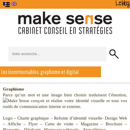
Le Cabinet
Stratégie
Les incontournables: graphisme et digital
Stratégie
Accueil
de
Alchimède
Formations
Con
d’Entreprise
Marque
Graphisme
Parce qu’un mot et une image bien choisis traduisent l’émotion,
conçoit et réalise votre identité visuelle et tous vos
outils de communication interne et externe.
Logo – Charte graphique – Refonte d’identité visuelle- Design Web
– Affiche – Flyer – Carte de visite – Magazine – Brochure –
Plaquette – Dépliants- Marquage véhicule – Signalétique.