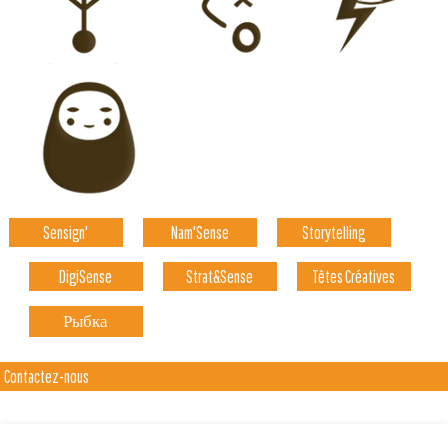
Sensign'
Nam'Sense
Storytelling
DigiSense
Strat&Sense
Têtes Créatives
Рыбка
Contactez-nous