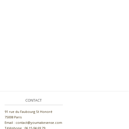
CONTACT
91 rue du Faubourg St Honoré
75008 Paris
Email : contact@youmakesense.com
Téléphone :‭ 06 15 04 69 79‬